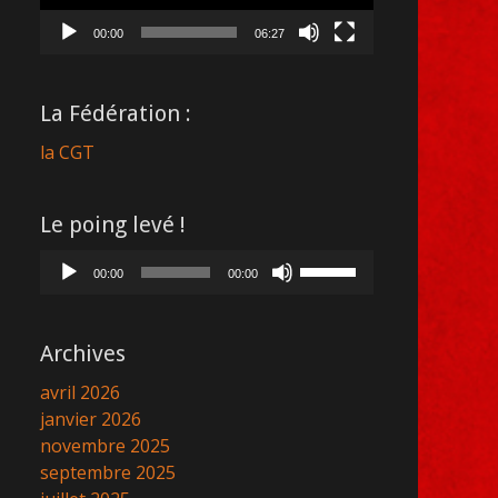
00:00
06:27
La Fédération :
la CGT
Le poing levé !
Lecteur
Utilisez
00:00
00:00
audio
les
flèches
haut/bas
Archives
pour
avril 2026
augmenter
janvier 2026
ou
novembre 2025
diminuer
septembre 2025
le