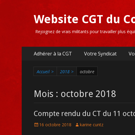
Website CGT du C
Rejoignez de vrais militants pour travailler plus éq
Premier
Aller
Adhérer à la CGT
Votre Syndicat
Vo
au
menu
contenu
Accueil
>
2018
>
octobre
Mois :
octobre 2018
Compte rendu du CT du 11 oct
Posté
Auteur
16 octobre 2018
karine cuntz
le