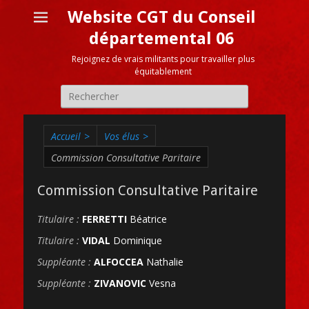
Website CGT du Conseil
départemental 06
Rejoignez de vrais militants pour travailler plus
équitablement
Recherche
pour:
Accueil
>
Vos élus
>
Commission Consultative Paritaire
Commission Consultative Paritaire
Titulaire :
FERRETTI
Béatrice
Titulaire :
VIDAL
Dominique
Suppléante :
ALFOCCEA
Nathalie
Suppléante :
ZIVANOVIC
Vesna