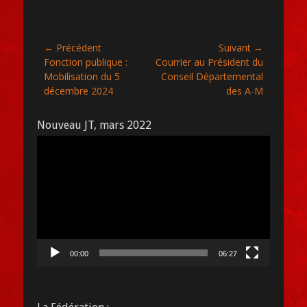
Navigation
← Précédent
Suivant →
Article
Article
Fonction publique :
Courrier au Président du
de
précédent :
suivant :
Mobilisation du 5
Conseil Départemental
l’article
décembre 2024
des A-M
Nouveau JT, mars 2022
Lecteur
vidéo
00:00
06:27