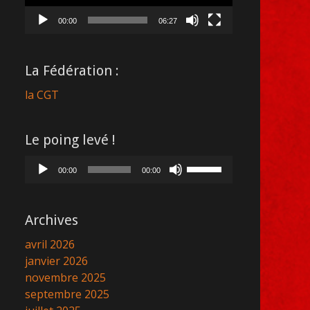
00:00
06:27
La Fédération :
la CGT
Le poing levé !
Lecteur
Utilisez
00:00
00:00
audio
les
flèches
haut/bas
Archives
pour
avril 2026
augmenter
janvier 2026
ou
novembre 2025
diminuer
septembre 2025
le