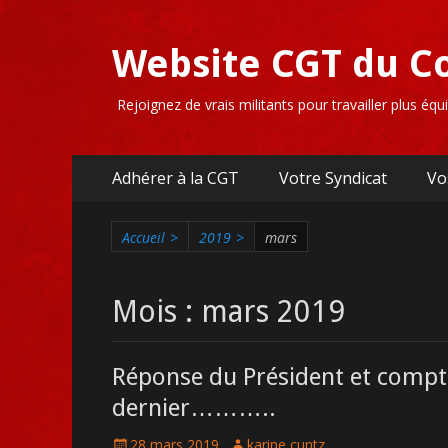
Website CGT du C
Rejoignez de vrais militants pour travailler plus éq
Premier
Aller
Adhérer à la CGT
Votre Syndicat
Vo
au
menu
contenu
Accueil
>
2019
>
mars
Mois :
mars 2019
Réponse du Président et comp
dernier………..
Posté
Auteur
28 mars 2019
karine cuntz