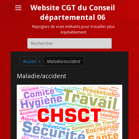
Website CGT du Conseil
départemental 06
Rejoignez de vrais militants pour travailler plus
équitablement
Recherche
pour:
Accueil
>
Maladie/accident
Maladie/accident