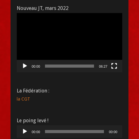
article
Nouveau JT, mars 2022
Lecteur
vidéo
00:00
06:27
La Fédération :
la CGT
Le poing levé !
Lecteur
00:00
00:00
audio