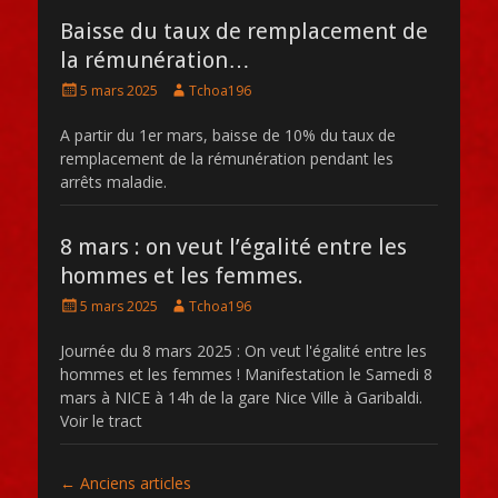
Baisse du taux de remplacement de
la rémunération…
Posté
Auteur
5 mars 2025
Tchoa196
le
A partir du 1er mars, baisse de 10% du taux de
remplacement de la rémunération pendant les
arrêts maladie.
8 mars : on veut l’égalité entre les
hommes et les femmes.
Posté
Auteur
5 mars 2025
Tchoa196
le
Journée du 8 mars 2025 : On veut l'égalité entre les
hommes et les femmes ! Manifestation le Samedi 8
mars à NICE à 14h de la gare Nice Ville à Garibaldi.
Voir le tract
Navigation
←
Anciens articles